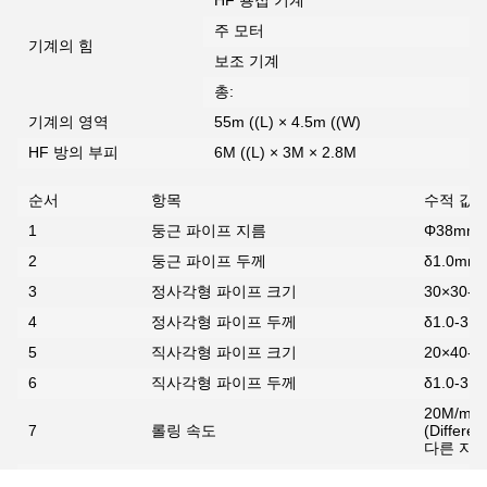
HF 용접 기계
주 모터
기계의 힘
보조 기계
총:
기계의 영역
55m ((L) × 4.5m ((W)
HF 방의 부피
6M ((L) × 3M × 2.8M
순서
항목
수적 값
1
둥근 파이프 지름
Φ38mm?
2
둥근 파이프 두께
δ1.0mm
3
정사각형 파이프 크기
30×30-
4
정사각형 파이프 두께
δ1.0-3.
5
직사각형 파이프 크기
20×40-
6
직사각형 파이프 두께
δ1.0-3.
20M/min
7
롤링 속도
(Differen
다른 지름
8
파이프 길이
4M 10M