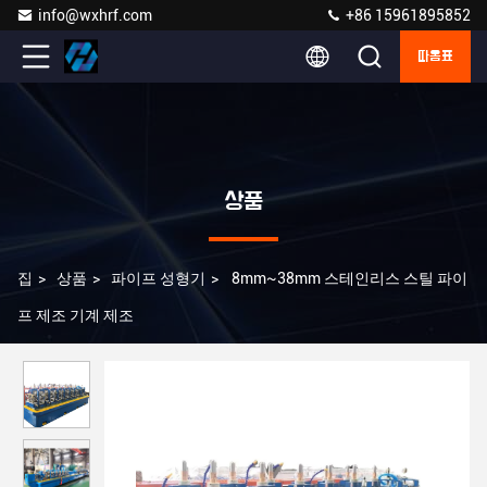
info@wxhrf.com
+86 15961895852
따옴표
상품
집
>
상품
>
파이프 성형기
>
8mm~38mm 스테인리스 스틸 파이
프 제조 기계 제조