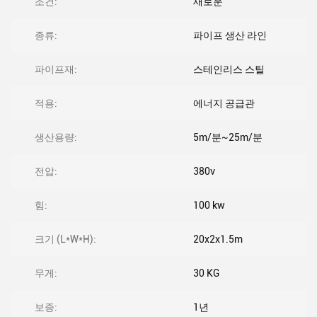
조건:
새로운
종류:
파이프 생산 라인
파이프재:
스테인리스 스틸
적용:
에너지 공급관
생산용량:
5m/분~25m/분
전압:
380v
힘:
100 kw
크기 (L*W*H):
20x2x1.5m
무게:
30 KG
보증:
1년