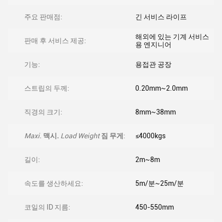
주요 판매점:
긴 서비스 라이프
해외에 있는 기계 서비스
판매 후 서비스 제공:
용 엔지니어
기능:
용접관 공장
스트립의 두께:
0.20mm~2.0mm
직경의 크기:
8mm~38mm
Maxi.
맥시.
Load Weight
짐 무게
:
≤4000kgs
길이:
2m~8m
속도를 생산하세요:
5m/분~25m/분
코일의 ID 지름:
450-550mm