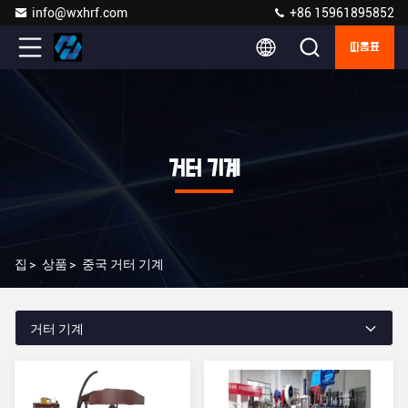
info@wxhrf.com
+86 15961895852
따옴표
거터 기계
집
>
상품
>
중국 거터 기계
거터 기계