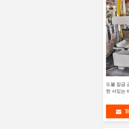
도블 잠금
한 서있는 
가