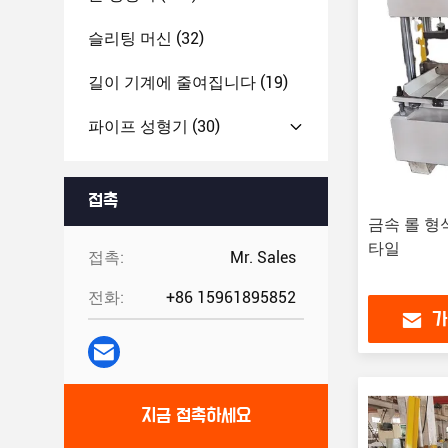
슬리팅 머신
(32)
길이 기계에 줄여집니다
(19)
파이프 성형기
(30)
접촉
금속 롤 형
타일
접촉:
Mr. Sales
전화:
+86 15961895852
가
지금 접촉하세요