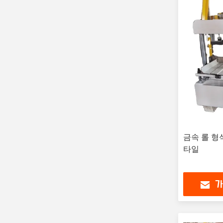
금속 롤 형
타일
가