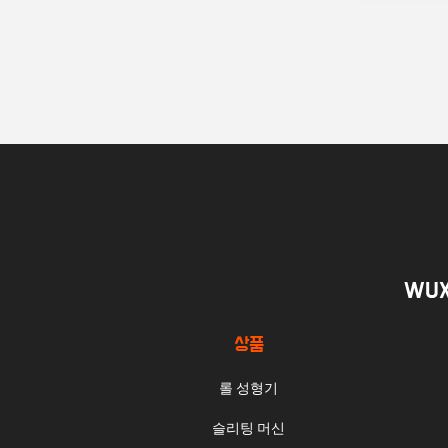
WUX
상품
롤 성형기
슬리팅 머신