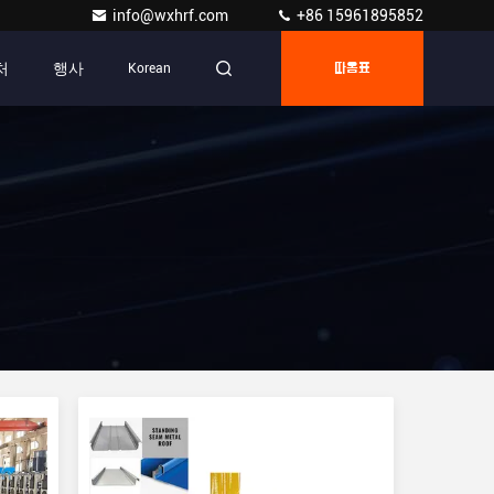
info@wxhrf.com
+86 15961895852
처
행사
Korean
따옴표