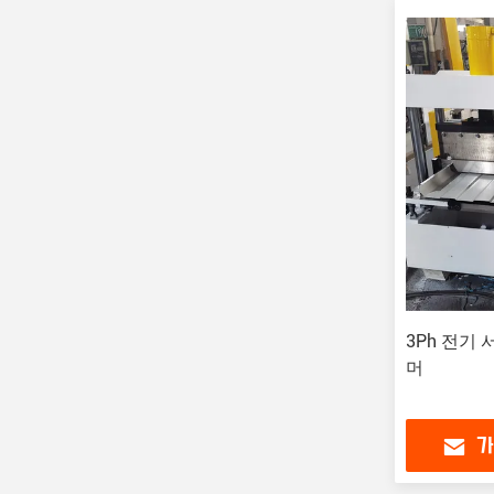
3Ph 전기
머
가