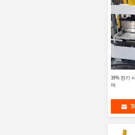
3Ph 전기
머
가