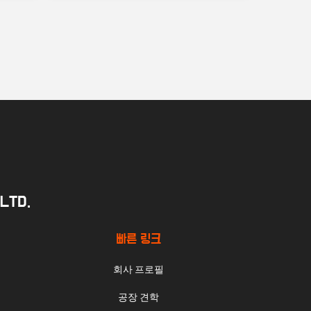
LTD.
빠른 링크
회사 프로필
공장 견학