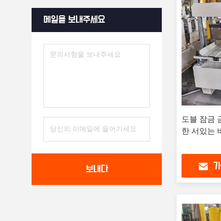
메일을 보내주세요
도블 잠금
한 서있는 
가
보내다