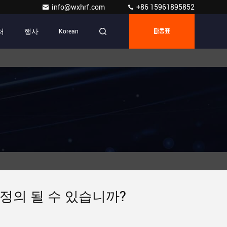
info@wxhrf.com
+86 15961895852
처
행사
Korean
따옴표
 정의 될 수 있습니까?