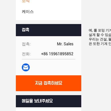
소식
케이스
접촉
예, 롤 포밍 
설계 할 수 있
우리는 건설, 
접촉:
Mr. Sales
은 또한 기계 
전화:
+86 15961895852
지금 접촉하세요
메일을 보내주세요